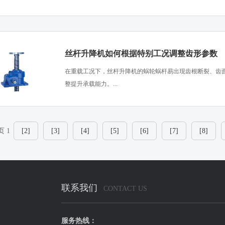
丝杆升降机如何根据特别工况调整齿形参数
在重载工况下，丝杆升降机的蜗轮蜗杆易出现齿根断裂、齿
整提升承载能力。...
页 1
[2]
[3]
[4]
[5]
[6]
[7]
[8]
联系我们
CONTACT US
服务热线：