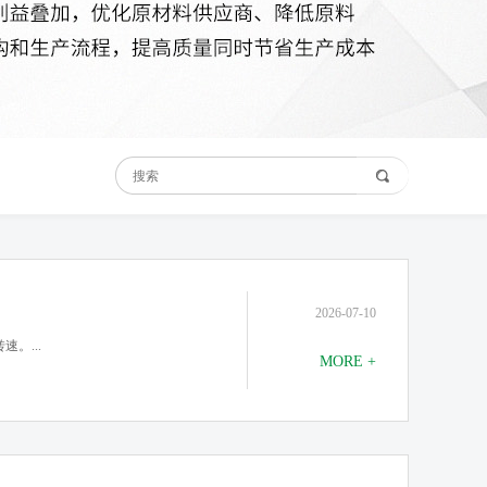
2026-07-10
。...
MORE +