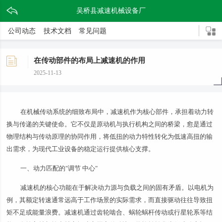
吴桥县减速机械设备厂
公司动态
技术文档
常见问题
在传动部件的布局上减速机的作用
2025-11-13
在机械传动系统的细致布局中，减速机作为核心部件，承担着动力转
换与传递的关键使命。它不仅是原动机与执行机构之间的桥梁，愈是通过
物理结构与传动原理的协同作用，将低扭的动力特性转化为低速高扭的输
出需求，为现代工业设备的稳定运行提供核心支撑。
一、动力匹配的"调节 中心"
减速机的核心功能在于解决动力源与负载之间的固有矛盾。以电机为
例，其额定转速通常远高于工作场景的实际需求，而直接驱动往往导致扭
矩不足或能量浪费。减速机通过齿轮啮合、蜗轮蜗杆传动或行星轮系等结