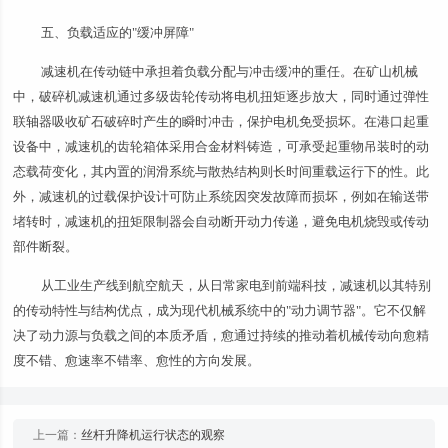
五、负载适应的"缓冲屏障"
减速机在传动链中承担着负载分配与冲击缓冲的重任。在矿山机械
中，破碎机减速机通过多级齿轮传动将电机扭矩逐步放大，同时通过弹性
联轴器吸收矿石破碎时产生的瞬时冲击，保护电机免受损坏。在港口起重
设备中，减速机的齿轮箱体采用合金材料铸造，可承受起重物吊装时的动
态载荷变化，其内置的润滑系统与散热结构则长时间重载运行下的性。此
外，减速机的过载保护设计可防止系统因突发故障而损坏，例如在输送带
堵转时，减速机的扭矩限制器会自动断开动力传递，避免电机烧毁或传动
部件断裂。
从工业生产线到航空航天，从日常家电到前端科技，减速机以其特别
的传动特性与结构优点，成为现代机械系统中的"动力调节器"。它不仅解
决了动力源与负载之间的本质矛盾，愈通过持续的推动着机械传动向愈精
度不错、愈速率不错率、愈性的方向发展。
上一篇：
丝杆升降机运行状态的观察