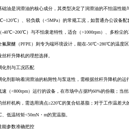
基础油是润滑油的核心成分，其类型决定了润滑油的不怕温性能
10℃~120℃）、轻负载（<5MPa）的常规工况，如普通办公设备
（-40℃~200℃）与不怕衰老特性，适合（>1000rpm）、多
全氟聚醚（PFPE）则专为端环境设计，能在-50℃~280℃的
业丝杆升降机的理想选择。
稠化剂与工况匹配
稠化剂影响着润滑油的粘附性与泵送性，需根据丝杆升降机的运
低速（<800rpm）运行的设备，在市场中占据约60%的份额；当
的丝杆机构，需选用滴点≥220℃的复合铝基脂；对于工作温差
0℃、低温转矩<50mN・m的宽温脂。
性能参数准确把控