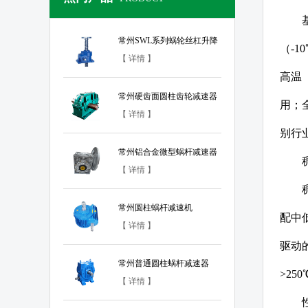
常州SWL系列蜗轮丝杠升降
（-
机
【 详情 】
高温
常州硬齿面圆柱齿轮减速器
用；
【 详情 】
别行
常州铝合金微型蜗杆减速器
【 详情 】
常州圆柱蜗杆减速机
配中
【 详情 】
驱动
常州普通圆柱蜗杆减速器
>25
【 详情 】