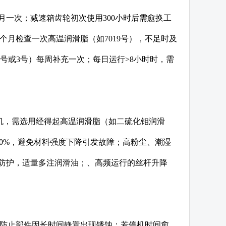
月一次；减速箱齿轮初次使用300小时后需愈换工
每6个月检查一次高温润滑脂（如7019号），不足时及
号或3号）每周补充一次；每日运行>8小时时，需
机，需选用经得起高温润滑脂（如二硫化钼润滑
%-20%，避免材料强度下降引发故障；高粉尘、潮湿
封防护，适量多注润滑油；、高频运行的丝杆升降
，防止部件因长时间静置出现锈蚀；若停机时间愈