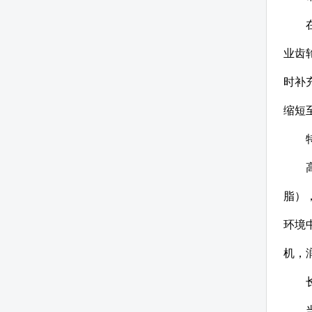
业齿
时补
缩短
脂）
环境
机，