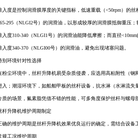
锥入度是控制润滑膜厚度的关键指标，低速重载（<50rpm）的
65-295（NLGI2号）的润滑油，以形成较厚的润滑膜抵御重压；
锥入度310-340（NLGI1号）的润滑油能降低摩擦；而直径<1
入度340-370（NLGI00号）的润滑油，避免出现堵塞问题。
特别环境针对性选择
在粉尘环境中，丝杆升降机易受杂质侵袭，应选用高粘附性（钢网
进入；潮湿环境下，如船舶甲板的丝杆设备，抗水淋（水淋流失量
介质的场景，氟素脂凭借不错的性能，可多角度保护丝杆与螺母
丝杆升降机维护周期制定
正确的维护周期是丝杆升降机效果优良运行的确定，需结合设备
常规工况维护周期