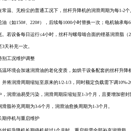
在常温、无粉尘的普通工况下，丝杆升降机的润滑周期为每1-2个
轮油（如150#、220#），后续每1000小时替换一次；电机轴承
充。若设备每日运行≤4小时，丝杆与螺母啮合面的锂基润滑脂（2
至3天补充一次。
特别工况维护调整
高温环境会加速润滑油的老化变质，如烘干设备配套的丝杆升降
，并将润滑周期缩短至原来的1/2-1/3，同时额定负载需下调10
中，润滑油易受污染，润滑周期应缩短至1-3个月，且要增加密
润滑脂补充周期为3-6个月，润滑油愈换周期为1-3个月。
长期停机与重启维护
当丝杆升降机长期停机超过1个月时，重启前需全部补充润滑脂