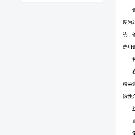
度为2
统，
选用锥
粉尘
蚀性