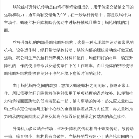
蜗轮丝杆升降机传动是由蜗杆和蜗轮组成的，用于传递交错轴之间的
运动和动力，通常两轴交错角为90°，在一般蜗杆传动中，都是以蜗杆为
主动件。蜗轮丝杆升降机啮合传动中过蜗杆轴线且垂直于蜗轮轴线的剖
面。
丝杆升降机的内部是蜗轮蜗杆结构，这是一种实现线性运动很常见的
机构。设备运作时，蜗杆带动蜗轮转动，蜗轮内部的螺纹带动丝杆做直线
运动。我公司生产的丝杆升降机的材料和配件，均使用好的材料，确定升
降机的工作的使用寿命以及恶劣条件下的工作速率。而且壳体的密封使得
蜗轮蜗杆结构能够在良好干净的环境下愈长时间的运转。
由于蜗轮蜗杆之间的磨损，愈加大蜗轮蜗杆之间间隙，影响正常工
作。所以需要丝杆升降机移位弥补常用于单项精度的误差弥补。以便和推
力轴承端面圆跳动的低点装配在一起，轴向窜动的弥补：起先应丈量出主
轴上轴承定位端面与主轴中心线的垂直度误差及其方向位置，再丈量出推
力轴承的端面圆跳动误差及其高点位置后使轴承定位端面的高点移位。
升降机为多齿啮合传动，丝杆升降机的传动相当于螺旋传动。故传动
平稳、噪音很小、机构具有自锁性。当蜗杆的导程角小于啮合轮齿间的当