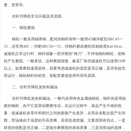
惫、变形等。
丝杆升降机常见问题及其原因。
一、蜗轮磨损
蜗轮一般采用锡青铜，配对的蜗杆材料一般用45钢淬硬至HRC45一
55，还常用40C：淬硬HRC50一55，经蜗杆磨床磨削至粗糙度Ra0.8fcm，
减速机正常运行时，蜗杆就象一把淬硬的“锉刀”，不停地锉削蜗轮，使蜗
轮产生磨损。一般来说，这种磨损很慢，象某厂有些减速机可以使用10年
以上。如果磨损速度较快，就要考虑减速机的选型是否正确，是否有超负
荷运行，蜗轮蜗杆的材质，装配质量或使用环境等原因。
二、丝杆升降机发热和漏油
丝杆升降机发热和漏油。一般均采用有色金属做蜗轮，蜗杆则采用较
硬的钢材，由于它是滑动磨擦传动，在运行过程中，就会产生不错的热
量，使减速机各零件和密封之间热膨胀产生差异，从而在各配合面产生间
隙，而油液由于温度的升高变稀，容易造成泄漏。主要原因有四点，一是
材质的搭配是否正确，二是啮合磨擦面的表面质量，三是润滑油的选择，