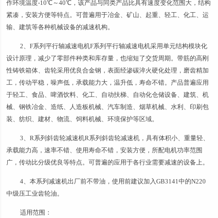
作环境温度-10℃～40℃，该产品与同类产品比具有速度变化范围大，结构
紧凑，安装方便等特点。可普遍用于冶金、矿山、起重、轻工、化工、运
输、建筑等各种机械设备的减速机构。
2、F系列平行轴减速电机F系列平行轴减速电机采用单元结构模块化
设计原理，减少了零部件种类和库存量，也缩短了交货周期。带筋的高刚
性铸铁箱体、齿轮采用优良合金钢，表面经渗碳淬火硬化处理，磨齿精加
工，传动平稳，噪声低，承载能力大，温升低，寿命不错。产品普遍应用
于轻工、食品、啤酒饮料、化工、自动扶梯、自动化仓储设备、建筑、机
械、钢铁冶金、造纸、人造板机械、汽车制造、烟草机械、水利、印刷包
装、纺织、建材、物流、饲料机械、环境保护等区域。
3、R系列斜齿轮减速机R系列斜齿轮减速机，具有体积小、重量轻、
承载能力高，速率不错、使用寿命不错，安装方便，所配电机功率范围
广，传动比分级优良等特点。可普遍的应用于各行业需要减速的设备上。
4、本系列减速机出厂前不带油，使用前建议加入GB3141中的N220
中级压工业齿轮油。
适用范围：