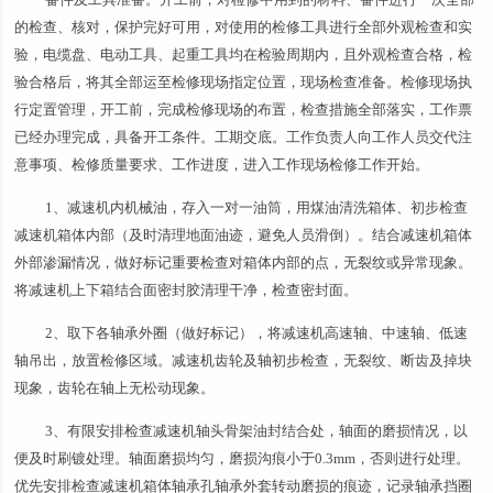
的检查、核对，保护完好可用，对使用的检修工具进行全部外观检查和实
验，电缆盘、电动工具、起重工具均在检验周期内，且外观检查合格，检
验合格后，将其全部运至检修现场指定位置，现场检查准备。检修现场执
行定置管理，开工前，完成检修现场的布置，检查措施全部落实，工作票
已经办理完成，具备开工条件。工期交底。工作负责人向工作人员交代注
意事项、检修质量要求、工作进度，进入工作现场检修工作开始。
1、减速机内机械油，存入一对一油筒，用煤油清洗箱体、初步检查
减速机箱体内部（及时清理地面油迹，避免人员滑倒）。结合减速机箱体
外部渗漏情况，做好标记重要检查对箱体内部的点，无裂纹或异常现象。
将减速机上下箱结合面密封胶清理干净，检查密封面。
2、取下各轴承外圈（做好标记），将减速机高速轴、中速轴、低速
轴吊出，放置检修区域。减速机齿轮及轴初步检查，无裂纹、断齿及掉块
现象，齿轮在轴上无松动现象。
3、有限安排检查减速机轴头骨架油封结合处，轴面的磨损情况，以
便及时刷镀处理。轴面磨损均匀，磨损沟痕小于0.3mm，否则进行处理。
优先安排检查减速机箱体轴承孔轴承外套转动磨损的痕迹，记录轴承挡圈