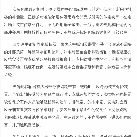
安装包络减速机时，驱动器的中心轴应居中，误差不该大于所用联轴
器的补偿量。正确的对准能够延伸运用寿命并完成所需的传输功率；在输
出轴上装置传动构件时，不允许用锤子敲击。一般，拼装夹具和轴端的内
部冲突用于用螺栓推进传动构件，不然或许损坏包络减速机的内部部件。
请勿运用钢制固定联轴器。因为这种联轴器装置不妥，会形成不需要
的外部负荷，导致轴承前期损坏，严峻时甚至会损坏输出轴；包络减速机
应结实装置在安稳的水平根底或根底上。应扫除排油中的油，冷却空气循
环应平稳。根底不优良，在运转进程中会发生振荡和噪音，并危害轴承和
齿轮。
当传动联轴器有杰出部分或齿轮带有、链轮时，应考虑装置保护装
置。当输出轴接受较大的径向载荷时，应挑选加固方法；依据指定的装置
设备保护工作人员能够轻松拜访油印，排气塞、的排水塞。安装到位后，
应仔细查看安装方位的准确性，安装后每个紧固件的优良性应灵敏旋转。
包络减速机在油池中溅泼并光滑。在运转之前，用户需要拆下通风孔的螺
塞，并用通风塞替换。
备件及工具准备。开工前，对检修中用到的材料、备件进行一次全部