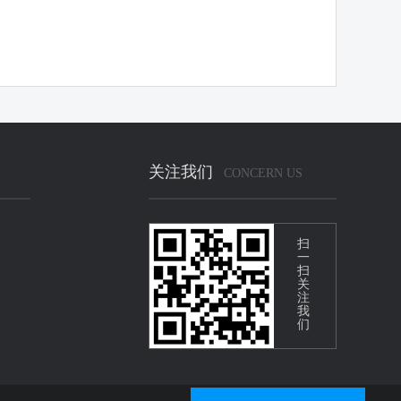
关注我们
CONCERN US
扫
一
扫
关
注
我
们