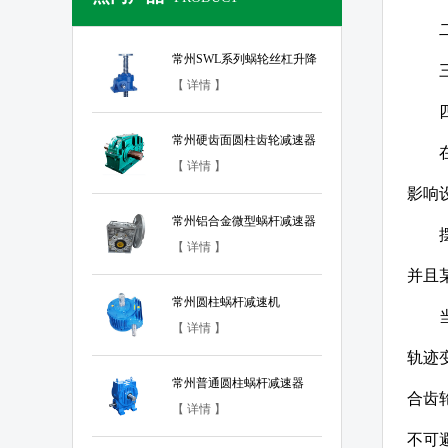
常州SWL系列蜗轮丝杠升降
机
【 详情 】
常州硬齿面圆柱齿轮减速器
【 详情 】
影响
常州铝合金微型蜗杆减速器
【 详情 】
并且
常州圆柱蜗杆减速机
【 详情 】
轨迹
常州普通圆柱蜗杆减速器
合齿
【 详情 】
不可