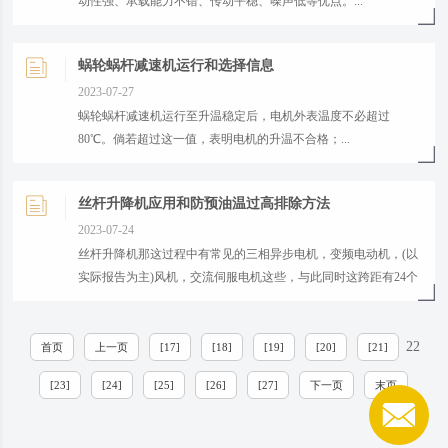
动性强、承载能力不错、传动平稳、噪声低等优点。...
蜗轮蜗杆减速机运行和选择信息
2023-07-27
​蜗轮蜗杆减速机运行至升温稳定后，电机外表温度不必超过
80℃。倘若超过这一值，表明电机的升温不合格；...
丝杆升降机应用和防预油温过高排除方法
2023-07-24
​丝杆升降机那这过程中有常见的三相异步电机，变频电动机，(以
实际报告为主)风机，交流伺服电机这些，与此同时这跨距有24个
不一样的电动机，因此大家的这一电动机再再加上丝杆升降机以
后。...
22
首页
上一页
[17]
[18]
[19]
[20]
[21]
[23]
[24]
[25]
[26]
[27]
下一页
末页