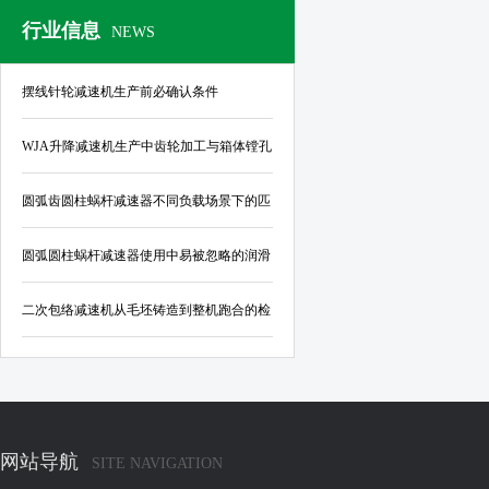
行业信息
NEWS
摆线针轮减速机生产前必确认条件
WJA升降减速机生产中齿轮加工与箱体镗孔
的公差控制标准
圆弧齿圆柱蜗杆减速器不同负载场景下的匹
配指南
圆弧圆柱蜗杆减速器使用中易被忽略的润滑
与密封结构优化要点
二次包络减速机从毛坯铸造到整机跑合的检
验规范
网站导航
SITE NAVIGATION