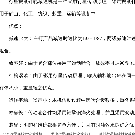
行星摆线针轮减速机是一种应用行星传动原理，采用摆线
用于矿山、化工、纺织、起重、运输等设备中。
优点：
减速比大：主打产品减速时速比为1/9－1/87，两级减速时速比
组合。
效率好：由于啮合部位采用了滚动啮合，故效率可达90％以
结构紧凑：由于彩用行星传动原理，输入轴和输出轴在同
有体积小，重量轻之优点。
运转平稳、噪声小：本机传动过程中因啮合齿数多，重叠系
寿命长：传动啮合件均采用轴承钢淬火处理，并且采用滚动
装配：拆卸和维护都很简单方便，并且有阻油效果良好之优
北京行星摆线针轮减速机
天津行星摆线针轮减速机
常州行星摆线针轮减速