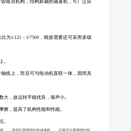
什齿啮合机构，结构新颖的减速机，可广泛应
为1/121－1/7569，根据需要还可采用多级
上。
一轴线上，而且可与电动机直联一体，因而具
数大，故运转平稳优良，噪声小。
摩擦，提高了机构性能和性能。
点。
机
郑州行星摆线针轮减速机
石家庄行星摆线针轮