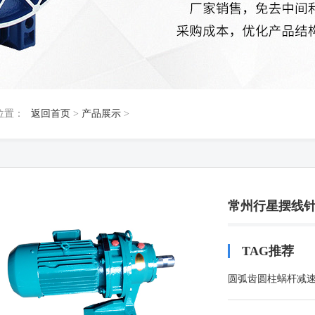
位置：
返回首页
>
产品展示
>
常州行星摆线
TAG推荐
圆弧齿圆柱蜗杆减
器