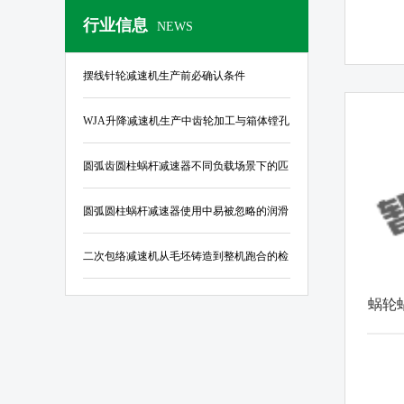
行业信息
NEWS
摆线针轮减速机生产前必确认条件
WJA升降减速机生产中齿轮加工与箱体镗孔
的公差控制标准
圆弧齿圆柱蜗杆减速器不同负载场景下的匹
配指南
圆弧圆柱蜗杆减速器使用中易被忽略的润滑
与密封结构优化要点
二次包络减速机从毛坯铸造到整机跑合的检
验规范
蜗轮