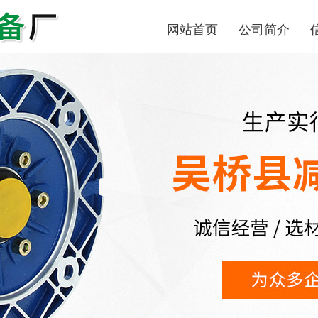
网站首页
公司简介