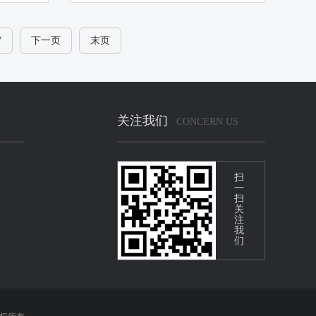
7
下一页
末页
关注我们
CONCERN US
扫
一
扫
关
注
我
们