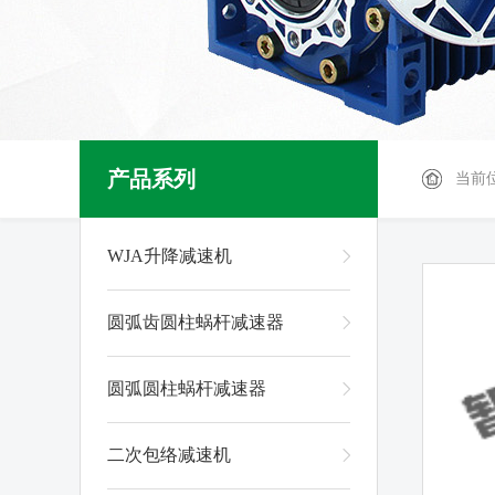
产品系列
当前
WJA升降减速机
圆弧齿圆柱蜗杆减速器
圆弧圆柱蜗杆减速器
二次包络减速机