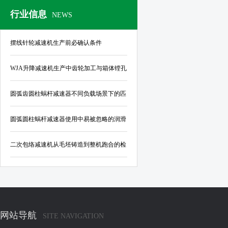
行业信息
NEWS
摆线针轮减速机生产前必确认条件
WJA升降减速机生产中齿轮加工与箱体镗孔
的公差控制标准
圆弧齿圆柱蜗杆减速器不同负载场景下的匹
配指南
圆弧圆柱蜗杆减速器使用中易被忽略的润滑
与密封结构优化要点
二次包络减速机从毛坯铸造到整机跑合的检
验规范
网站导航
SITE NAVIGATION