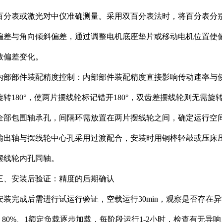
百分表或激光对中仪准确测量。采用双百分表法时，将百分表分
偏差与角向倾斜偏差，通过调整电机底座垫片或移动电机位置使
致偏差变化。
内部部件装配精度控制：内部部件装配精度直接影响传动速率与
旋转180°，使两片摆线轮标记错开180°，双齿差摆线轮则无需
全部包围轴承孔，间隔环需放置在两片摆线轮之间，确定运行空
输出轴与摆线轮中心孔采用过渡配合，安装时用铜棒轻敲或压床压入
摆线轮内孔同轴。
三、安装后验证：精度的后期确认
安装完成后需进行试运行验证，空载运行30min，观察是否存在异
%、80%、1额定负载逐步加载，每阶段运行1-2小时，检查有无