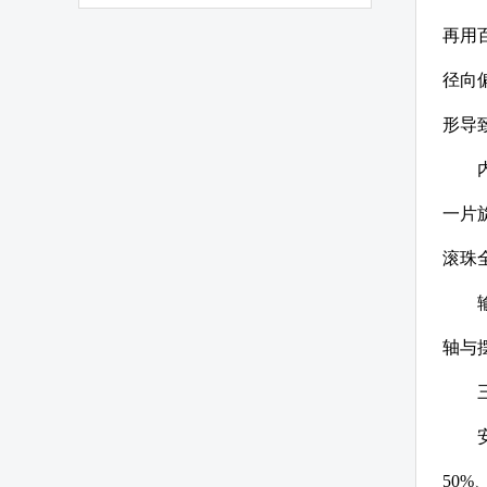
再用
径向
形导
一片
滚珠
轴与
50