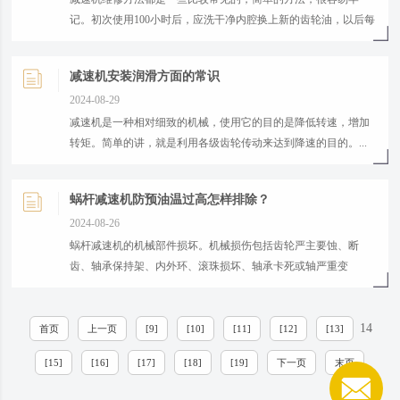
记。初次使用100小时后，应洗干净内腔换上新的齿轮油，以后每
2000小时换油一次。...
减速机安装润滑方面的常识
2024-08-29
​减速机是一种相对细致的机械，使用它的目的是降低转速，增加
转矩。简单的讲，就是利用各级齿轮传动来达到降速的目的。...
蜗杆减速机防预油温过高怎样排除？
2024-08-26
蜗杆减速机的机械部件损坏。机械损伤包括齿轮严主要蚀、断
齿、轴承保持架、内外环、滚珠损坏、轴承卡死或轴严重变
形；...
14
首页
上一页
[9]
[10]
[11]
[12]
[13]
[15]
[16]
[17]
[18]
[19]
下一页
末页